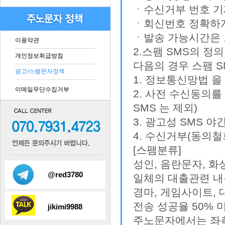
ㆍ수신거부 번호 기
ㆍ회신번호 정확하
ㆍ발송 가능시간은 오
이용약관
2.스팸 SMS의 정의
개인정보취급방침
다음의 경우 스팸 S
광고/스팸문자정책
1. 정보통신망법 
이메일무단수집거부
2. 사전 수신동의를
SMS 는 제외)
3. 광고성 SMS 
4. 수신거부(동의
[스팸분류]
성인, 음란문자, 화
@red3780
일체의 대출관련 내
경마, 게임사이트,
전송 성공율 50%
jikimi9988
주노문자에서는 좌측