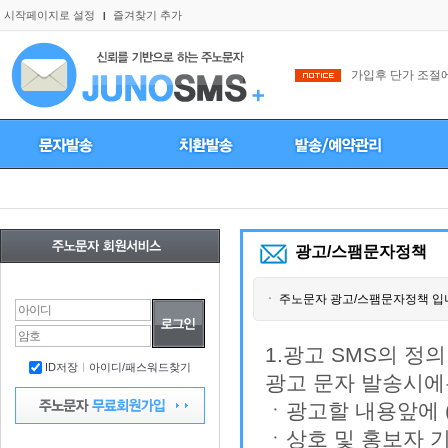
시작페이지로 설정
즐겨찾기 추가
l
가입후 단가 조절에
내..
광고/스팸문자정책
ㆍ 주노문자 광고/스팸문자정책 입
1.광고 SMS의 정의
ID저장
ㅣ
아이디/패스워드찾기
광고 문자 발송시
ㆍ광고할 내용앞에 
ㆍ상호 및 홍보자 